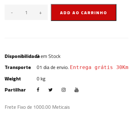
-
+
ADD AO CARRINHO
Disponibilidade
2
em Stock
Transporte
01 dia de envio.
Entrega grátis 30Km
Weight
0 kg
Partilhar
Frete Fixo de 1000.00 Meticais