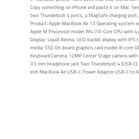
Copy something on iPhone and paste it on Mac. Sen
two Thunderbolt 4 ports, a MagSafe charging port, a
Product: Apple MacBook Air 13 Operating system in
Apple M Processor model: M4 (10-Core CPU with 4 per
Display: Liquid Retina, LED-backlit display with IP
media: SSD On-board graphics card model: 8-core 
Keyboard Camera: 12MP Center Stage camera with s
3.5 mm headphone jack Two Thunderbolt 4 (USB-C) po
inch MacBook Air USB-C Power Adapter USB-C to 