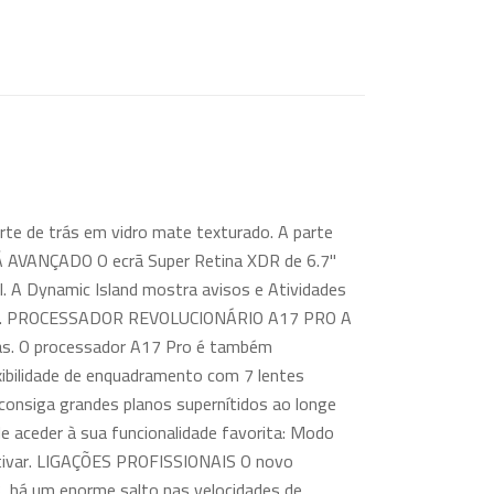
te de trás em vidro mate texturado. A parte
ECRÃ AVANÇADO O ecrã Super Retina XDR de 6.7"
 A Dynamic Island mostra avisos e Atividades
izações. PROCESSADOR REVOLUCIONÁRIO A17 PRO A
tas. O processador A17 Pro é também
xibilidade de enquadramento com 7 lentes
E consiga grandes planos supernítidos ao longe
aceder à sua funcionalidade favorita: Modo
 ativar. LIGAÇÕES PROFISSIONAIS O novo
, há um enorme salto nas velocidades de