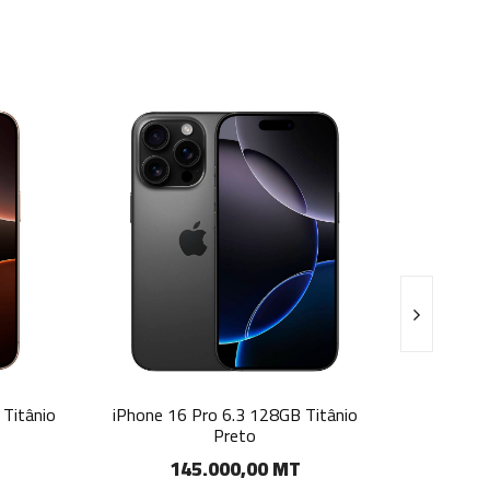
8GB Titânio
iPhone 16 Pro Max 6.9 256GB Titânio
i
Preto
 MT
185.000,00 MT