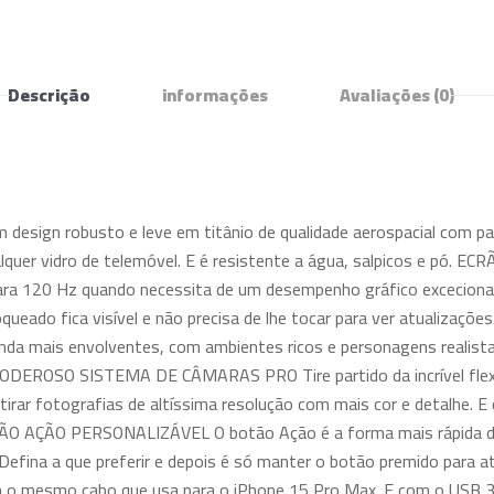
Descrição
informações
Avaliações
(0)
ign robusto e leve em titânio de qualidade aerospacial com par
alquer vidro de telemóvel. E é resistente a água, salpicos e pó. 
ra 120 Hz quando necessita de um desempenho gráfico excecional.
loqueado fica visível e não precisa de lhe tocar para ver atual
inda mais envolventes, com ambientes ricos e personagens realis
ia. PODEROSO SISTEMA DE CÂMARAS PRO Tire partido da incrível fle
 tirar fotografias de altíssima resolução com mais cor e detalhe. 
TÃO AÇÃO PERSONALIZÁVEL O botão Ação é a forma mais rápida de 
Defina a que preferir e depois é só manter o botão premido para
m o mesmo cabo que usa para o iPhone 15 Pro Max. E com o USB 3