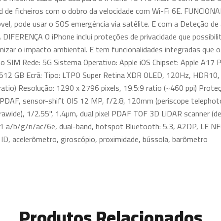
oad de ficheiros com o dobro da velocidade com Wi-Fi 6E. FUNCI
óvel, pode usar o SOS emergência via satélite. E com a Deteção de
ERENÇA O iPhone inclui proteções de privacidade que possibilit
imizar o impacto ambiental. E tem funcionalidades integradas que o
no SIM Rede: 5G Sistema Operativo: Apple iOS Chipset: Apple A17 P
512 GB Ecrã: Tipo: LTPO Super Retina XDR OLED, 120Hz, HDR10, Do
io) Resolução: 1290 x 2796 pixels, 19.5:9 ratio (~460 ppi) Proteç
l PDAF, sensor-shift OIS 12 MP, f/2.8, 120mm (periscope telephoto
rawide), 1/2.55", 1.4µm, dual pixel PDAF TOF 3D LiDAR scanner (
11 a/b/g/n/ac/6e, dual-band, hotspot Bluetooth: 5.3, A2DP, LE 
D, acelerômetro, giroscópio, proximidade, bússola, barômetro
Produtos Relacionados