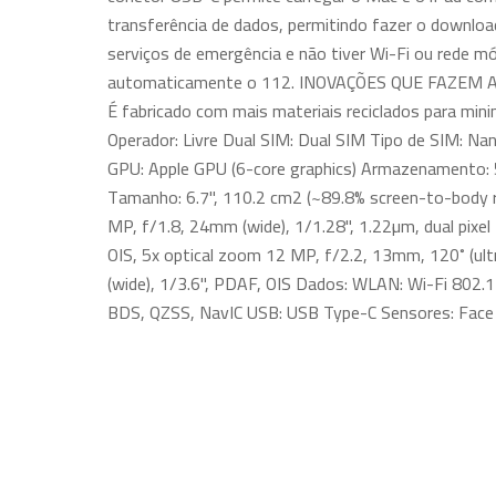
transferência de dados, permitindo fazer o downl
serviços de emergência e não tiver Wi-Fi ou rede m
automaticamente o 112. INOVAÇÕES QUE FAZEM A DIF
É fabricado com mais materiais reciclados para min
Operador: Livre Dual SIM: Dual SIM Tipo de SIM: Na
GPU: Apple GPU (6-core graphics) Armazenamento: 
Tamanho: 6.7", 110.2 cm2 (~89.8% screen-to-body rat
MP, f/1.8, 24mm (wide), 1/1.28", 1.22µm, dual pixe
OIS, 5x optical zoom 12 MP, f/2.2, 13mm, 120˚ (ult
(wide), 1/3.6", PDAF, OIS Dados: WLAN: Wi-Fi 802.
BDS, QZSS, NavIC USB: USB Type-C Sensores: Face I