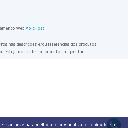
lojamento Web
AplicHost
rros nas descrições e/ou referências dos produtos.
ue estejam incluídos no produto em questão.
es sociais e para melhorar e personalizar o conteúdo e os