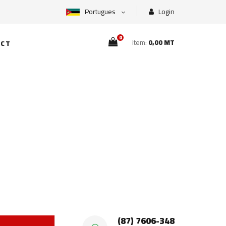
Portugues
Login
0
item:
0,00 MT
CT
(87) 7606-348