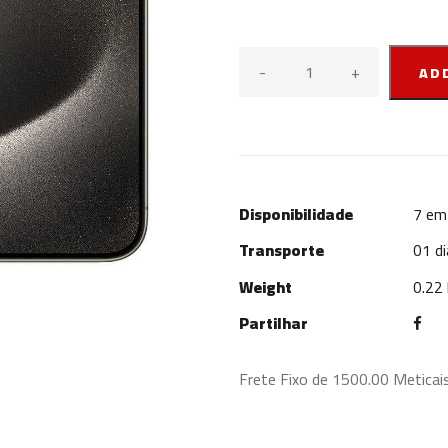
-
+
AD
Disponibilidade
7
em 
Transporte
01 di
Weight
0.22
Partilhar
Frete Fixo de 1500.00 Meticai