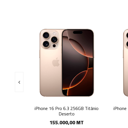
256GB Titânio
iPhone 16 Pro Max 6.9 256GB Titânio
i
to
Deserto
00 MT
170.000,00 MT