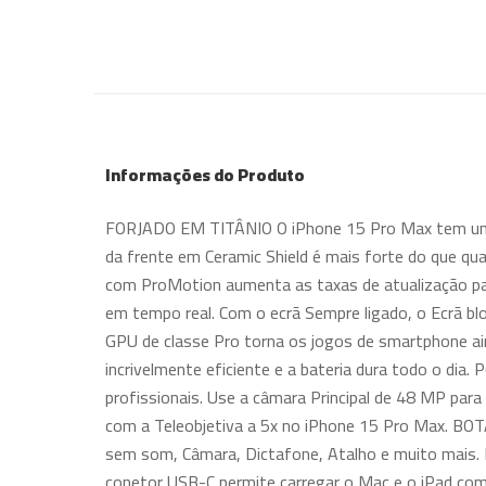
Informações do Produto
FORJADO EM TITÂNIO O iPhone 15 Pro Max tem um des
da frente em Ceramic Shield é mais forte do que qu
com ProMotion aumenta as taxas de atualização pa
em tempo real. Com o ecrã Sempre ligado, o Ecrã b
GPU de classe Pro torna os jogos de smartphone a
incrivelmente eficiente e a bateria dura todo o d
profissionais. Use a câmara Principal de 48 MP para
com a Teleobjetiva a 5x no iPhone 15 Pro Max. BO
sem som, Câmara, Dictafone, Atalho e muito mais. 
conetor USB-C permite carregar o Mac e o iPad co