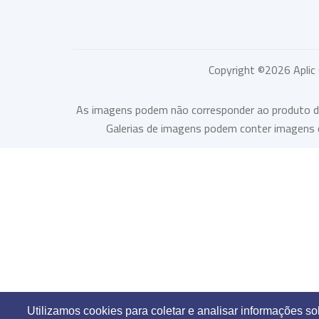
Copyright ©
2026
Aplic
As imagens podem não corresponder ao produto desc
Galerias de imagens podem conter imagens c
Utilizamos cookies para coletar e analisar informações s